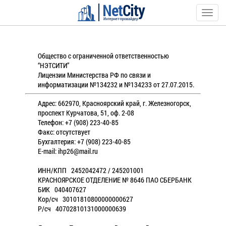
Net
City
Toggle
Интернет-провайдер
naviga
Общество с ограниченной ответственностью
“НЭТСИТИ”
Лицензии Министерства РФ по связи и
информатизации №134232 и №134233 от 27.07.2015.
Адрес: 662970, Красноярский край, г. Железногорск,
проспект Курчатова, 51, оф. 2-08
Телефон: +7 (908) 223-40-85
Факс: отсутствует
Бухгалтерия: +7 (908) 223-40-85
E-mail: ihp26@mail.ru
ИНН/КПП 2452042472 / 245201001
КРАСНОЯРСКОЕ ОТДЕЛЕНИЕ № 8646 ПАО СБЕРБАНК
БИК 040407627
Кор/сч 30101810800000000627
P/сч 40702810131000000639